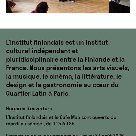
L’Institut finlandais est un institut
culturel indépendant et
pluridisciplinaire entre la Finlande et la
France. Nous présentons les arts visuels,
la musique, le cinéma, la littérature, le
design et la gastronomie au cœur du
Quartier Latin à Paris.
Horaires d’ouverture
L’Institut finlandais et le Café Maa sont ouverts du
mardi au samedi, de 11h à 18h.
Fermeture pour les vacances du 1er au 31 août 2026.