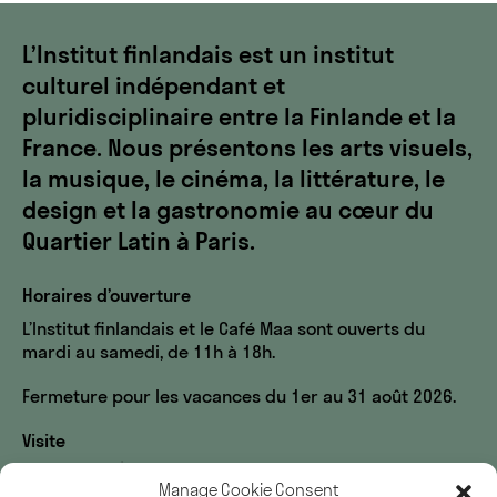
L’Institut finlandais est un institut
culturel indépendant et
pluridisciplinaire entre la Finlande et la
France. Nous présentons les arts visuels,
la musique, le cinéma, la littérature, le
design et la gastronomie au cœur du
Quartier Latin à Paris.
Horaires d’ouverture
L’Institut finlandais et le Café Maa sont ouverts du
mardi au samedi, de 11h à 18h.
Fermeture pour les vacances du 1er au 31 août 2026.
Visite
60, rue des Écoles
Manage Cookie Consent
33, rue du Sommerard