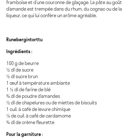
framboise et d’une couronne de glaçage. La pâte au goût
d’amande est trempée dans du rhum, du cognac ou de la
liqueur, ce qui lui confère un arôme agréable.
Runebergintorttu
Ingrédients :
100 g de beurre
½ dl de sucre
½ dl sucre brun
1 œuf à température ambiante
1 ½ dl de farine de blé
¾ dl de poudre d’amandes
½ dl de chapelures ou de miettes de biscuits
1 cuil. à café de levure chimique
¼ de cuil. à café de cardamome
¾ dl de crème fleurette
Pour la garniture :