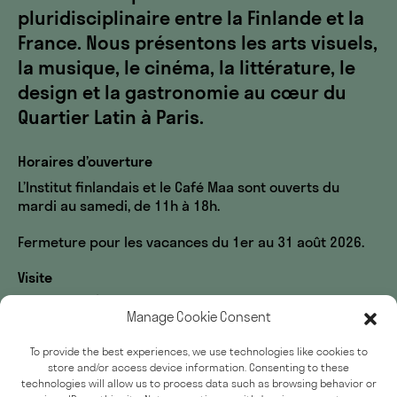
pluridisciplinaire entre la Finlande et la
France. Nous présentons les arts visuels,
la musique, le cinéma, la littérature, le
design et la gastronomie au cœur du
Quartier Latin à Paris.
Horaires d’ouverture
L’Institut finlandais et le Café Maa sont ouverts du
mardi au samedi, de 11h à 18h.
Fermeture pour les vacances du 1er au 31 août 2026.
Visite
60, rue des Écoles
Manage Cookie Consent
33, rue du Sommerard
75005 Paris
To provide the best experiences, we use technologies like cookies to
store and/or access device information. Consenting to these
Accessibilité
technologies will allow us to process data such as browsing behavior or
Presse