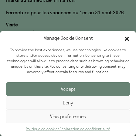
mardi au samedi, de 11h à 18h.
Fermeture pour les vacances du 1er au 31 août 2026.
Visite
60, rue des Écoles
Manage Cookie Consent
33, rue du Sommerard
75005 Paris
To provide the best experiences, we use technologies like cookies to
store and/or access device information. Consenting to these
Accessibilité
technologies will allow us to process data such as browsing behavior or
Presse
unique IDs on this site. Not consenting or withdrawing consent, may
adversely affect certain features and functions.
Politique de confidentialité
Accept
Deny
Inscrivez-vous à notre newsletter
Adresse email
View preferences
Politique de cookies
Déclaration de confidentialité