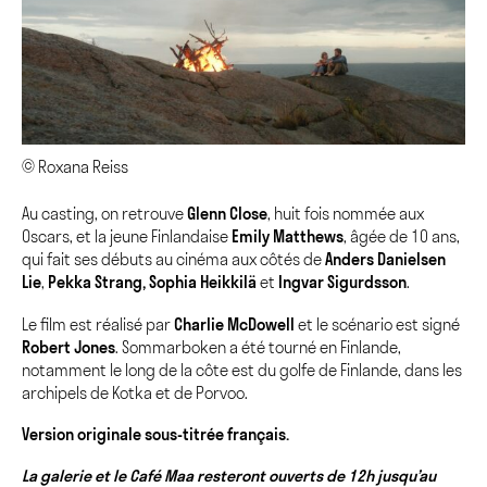
© Roxana Reiss
Au casting, on retrouve
Glenn Close
, huit fois nommée aux
Oscars, et la jeune Finlandaise
Emily Matthews
, âgée de 10 ans,
qui fait ses débuts au cinéma aux côtés de
Anders Danielsen
Lie
,
Pekka Strang, Sophia Heikkilä
et
Ingvar Sigurdsson
.
Le film est réalisé par
Charlie McDowell
et le scénario est signé
Robert Jones
. Sommarboken a été tourné en Finlande,
notamment le long de la côte est du golfe de Finlande, dans les
archipels de Kotka et de Porvoo.
Version originale sous-titrée français.
La galerie et le Café Maa resteront ouverts de 12h jusqu’au