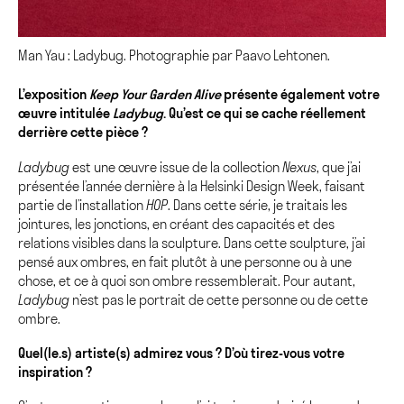
Man Yau : Ladybug. Photographie par Paavo Lehtonen.
L’exposition
Keep Your Garden Alive
présente également votre
œuvre intitulée
Ladybug
. Qu’est ce qui se cache réellement
derrière cette pièce ?
Ladybug
est une œuvre issue de la collection
Nexus
, que j’ai
présentée l’année dernière à la Helsinki Design Week, faisant
partie de l’installation
HOP
. Dans cette série, je traitais les
jointures, les jonctions, en créant des capacités et des
relations visibles dans la sculpture. Dans cette sculpture, j’ai
pensé aux ombres, en fait plutôt à une personne ou à une
chose, et ce à quoi son ombre ressemblerait. Pour autant,
Ladybug
n’est pas le portrait de cette personne ou de cette
ombre.
Quel(le.s) artiste(s) admirez vous ? D’où tirez-vous votre
inspiration ?