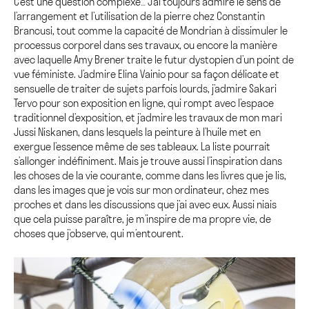
C’est une question complexe… J’ai toujours admiré le sens de
l’arrangement et l’utilisation de la pierre chez Constantin
Brancusi, tout comme la capacité de Mondrian à dissimuler le
processus corporel dans ses travaux, ou encore la manière
avec laquelle Amy Brener traite le futur dystopien d’un point de
vue féministe. J’admire Elina Vainio pour sa façon délicate et
sensuelle de traiter de sujets parfois lourds, j’admire Sakari
Tervo pour son exposition en ligne, qui rompt avec l’espace
traditionnel d’exposition, et j’admire les travaux de mon mari
Jussi Niskanen, dans lesquels la peinture à l’huile met en
exergue l’essence même de ses tableaux. La liste pourrait
s’allonger indéfiniment. Mais je trouve aussi l’inspiration dans
les choses de la vie courante, comme dans les livres que je lis,
dans les images que je vois sur mon ordinateur, chez mes
proches et dans les discussions que j’ai avec eux. Aussi niais
que cela puisse paraître, je m’inspire de ma propre vie, de
choses que j’observe, qui m’entourent.