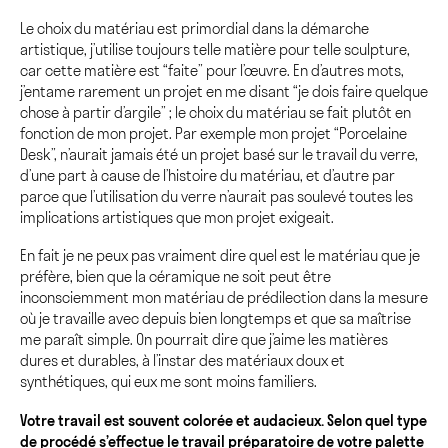
Le choix du matériau est primordial dans la démarche
artistique, j’utilise toujours telle matière pour telle sculpture,
car cette matière est “faite” pour l’œuvre. En d’autres mots,
j’entame rarement un projet en me disant “je dois faire quelque
chose à partir d’argile” ; le choix du matériau se fait plutôt en
fonction de mon projet. Par exemple mon projet “Porcelaine
Desk”, n’aurait jamais été un projet basé sur le travail du verre,
d’une part à cause de l’histoire du matériau, et d’autre par
parce que l’utilisation du verre n’aurait pas soulevé toutes les
implications artistiques que mon projet exigeait.
En fait je ne peux pas vraiment dire quel est le matériau que je
préfère, bien que la céramique ne soit peut être
inconsciemment mon matériau de prédilection dans la mesure
où je travaille avec depuis bien longtemps et que sa maîtrise
me paraît simple. On pourrait dire que j’aime les matières
dures et durables, à l’instar des matériaux doux et
synthétiques, qui eux me sont moins familiers.
Votre travail est souvent colorée et audacieux. Selon quel type
de procédé s’effectue le travail préparatoire de votre palette