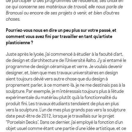
de participer à des programmes de résidence, ses choix en
ce qui concerne ses matériaux de travail, elle nous parle de
Brancusi ou encore de ses projets à venir, et bien d’autres
choses.
Pourriez-vous nous en dire un peu plus sur votre passé, et
comment vous avez fini par travailler en tant qu’artiste
plasticienne ?
Juste après le lycée, j’ai commencé à étudier à la faculté d’art,
de design et d’architecture de l’Université Aalto. J’y ai entamé le
programme de design céramique et verre. Je voulais devenir
designer, et, bien que mes travaux universitaires en design
aient toujours dévié vers autre chose que du design à
proprement parler, à ce moment-là, je ne me destinais pas à la
sculpture. Par exemple, je m’intéressais toujours plus à l’étude
expérimentale du matériau plutôt qu’à la fonctionnalité du
produit fini. Les travaux étudiants tendaient de plus en plus
vers la sculpture. L’un de mes plus grands pas vers la sculpture
date peut-être de 2012, lorsque je travaillais sur le projet
“Porcelain Decks”. Dans ce dernier, j’ai employé la fonction d’un
objet usuel comme étant une partie d’une idée artistique, et ce