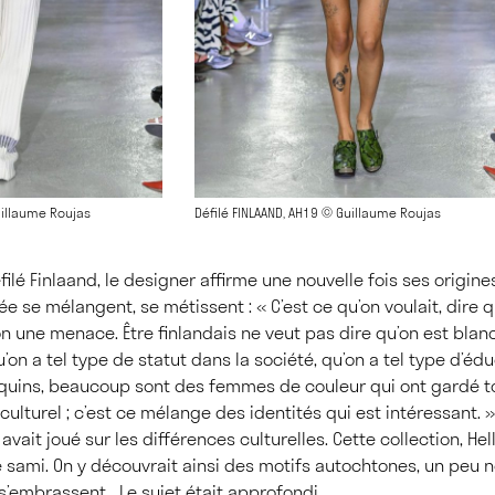
uillaume Roujas
Défilé FINLAAND, AH19 © Guillaume Roujas
ilé Finlaand, le designer affirme une nouvelle fois ses origine
rée se mélangent, se métissent : « C’est ce qu’on voulait, dire q
on une menace. Être finlandais ne veut pas dire qu’on est blan
on a tel type de statut dans la société, qu’on a tel type d’édu
uins, beaucoup sont des femmes de couleur qui ont gardé to
culturel ; c’est ce mélange des identités qui est intéressant. 
vait joué sur les différences culturelles. Cette collection, Hell
 sami. On y découvrait ainsi des motifs autochtones, un peu no
s’embrassent… Le sujet était approfondi.