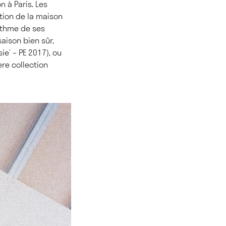
n à Paris. Les
tion de la maison
rythme de ses
aison bien sûr,
ie’ – PE 2017), ou
ère collection