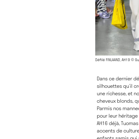
Défilé FINLAAND, AH19 © G
Dans ce dernier déf
silhouettes qu’il c
une richesse, et n
cheveux blonds, qu’
Parmis nos manneq
pour leur héritage 
AH16 déjà, Tuomas a
accents de culture
enfants samis qui 