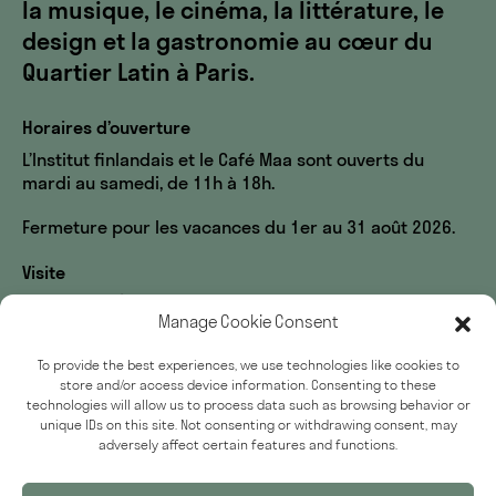
la musique, le cinéma, la littérature, le
design et la gastronomie au cœur du
Quartier Latin à Paris.
Horaires d’ouverture
L’Institut finlandais et le Café Maa sont ouverts du
mardi au samedi, de 11h à 18h.
Fermeture pour les vacances du 1er au 31 août 2026.
Visite
60, rue des Écoles
Manage Cookie Consent
33, rue du Sommerard
75005 Paris
To provide the best experiences, we use technologies like cookies to
store and/or access device information. Consenting to these
Accessibilité
technologies will allow us to process data such as browsing behavior or
Presse
unique IDs on this site. Not consenting or withdrawing consent, may
adversely affect certain features and functions.
Politique de confidentialité