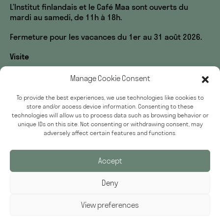
L’Institut finlandais et le Café Maa sont ouverts du
mardi au samedi, de 11h à 18h.
Fermeture pour les vacances du 1er au 31 août 2026.
Visite
60, rue des Écoles
Manage Cookie Consent
33, rue du Sommerard
75005 Paris
To provide the best experiences, we use technologies like cookies to
store and/or access device information. Consenting to these
Accessibilité
technologies will allow us to process data such as browsing behavior or
Presse
unique IDs on this site. Not consenting or withdrawing consent, may
adversely affect certain features and functions.
Politique de confidentialité
Accept
Deny
Inscrivez-vous à notre newsletter
Adresse email
View preferences