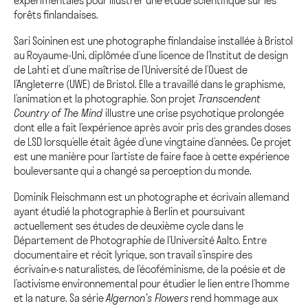
expérimentales pour illustrer une étude scientifique sur les
forêts finlandaises.
Sari Soininen est une photographe finlandaise installée à Bristol
au Royaume-Uni, diplômée d’une licence de l’Institut de design
de Lahti et d’une maîtrise de l’Université de l’Ouest de
l’Angleterre (UWE) de Bristol. Elle a travaillé dans le graphisme,
l’animation et la photographie. Son projet
Transcendent
Country of The Mind
illustre une crise psychotique prolongée
dont elle a fait l’expérience après avoir pris des grandes doses
de LSD lorsqu’elle était âgée d’une vingtaine d’années. Ce projet
est une manière pour l’artiste de faire face à cette expérience
bouleversante qui a changé sa perception du monde.
Dominik Fleischmann est un photographe et écrivain allemand
ayant étudié la photographie à Berlin et poursuivant
actuellement ses études de deuxième cycle dans le
Département de Photographie de l’Université Aalto. Entre
documentaire et récit lyrique, son travail s’inspire des
écrivain·e·s naturalistes, de l’écoféminisme, de la poésie et de
l’activisme environnemental pour étudier le lien entre l’homme
et la nature. Sa série
Algernon’s Flowers
rend hommage aux