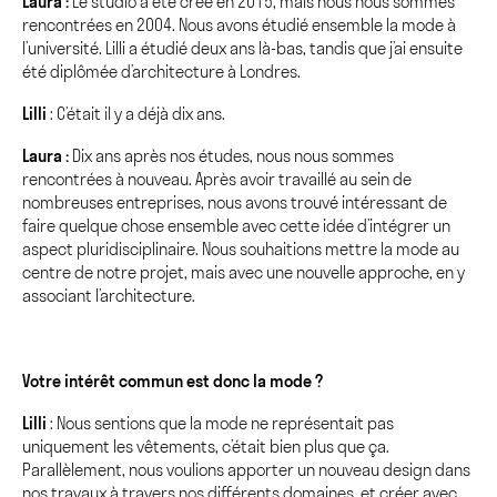
Laura :
Le studio a été créé en 2015, mais nous nous sommes
rencontrées en 2004. Nous avons étudié ensemble la mode à
l’université. Lilli a étudié deux ans là-bas, tandis que j’ai ensuite
été diplômée d’architecture à Londres.
Lilli
: C’était il y a déjà dix ans.
Laura :
Dix ans après nos études, nous nous sommes
rencontrées à nouveau. Après avoir travaillé au sein de
nombreuses entreprises, nous avons trouvé intéressant de
faire quelque chose ensemble avec cette idée d’intégrer un
aspect pluridisciplinaire. Nous souhaitions mettre la mode au
centre de notre projet, mais avec une nouvelle approche, en y
associant l’architecture.
Votre intérêt commun est donc la mode ?
Lilli
: Nous sentions que la mode ne représentait pas
uniquement les vêtements, c’était bien plus que ça.
Parallèlement, nous voulions apporter un nouveau design dans
nos travaux à travers nos différents domaines, et créer avec