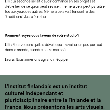
Lilli
: La seconde serait d’avoir confiance en ses projets et
d’être fier de ce qu’on peut réaliser, même si cela peut paraître
fou aux yeux des autres. Même si cela va à l’encontre des
“traditions”. Juste être fier !
Comment voyez-vous l’avenir de votre studio ?
Lilli
: Nous voulons qu’il se développe. Travailler un peu partout
dans le monde, étendre notre marché.
Laura :
Nous aimerions agrandir l’équipe.
L’Institut finlandais est un institut
culturel indépendant et
pluridisciplinaire entre la Finlande et la
France. Nous présentons les arts visuels,