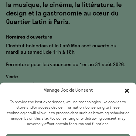
la musique, le cinéma, la littérature, le
design et la gastronomie au cœur du
Quartier Latin à Paris.
Horaires d’ouverture
L’Institut finlandais et le Café Maa sont ouverts du
mardi au samedi, de 11h à 18h.
Fermeture pour les vacances du 1er au 31 août 2026.
Visite
60, rue des Écoles
Manage Cookie Consent
33, rue du Sommerard
75005 Paris
To provide the best experiences, we use technologies like cookies to
store and/or access device information. Consenting to these
Accessibilité
technologies will allow us to process data such as browsing behavior or
Presse
unique IDs on this site. Not consenting or withdrawing consent, may
adversely affect certain features and functions.
Politique de confidentialité