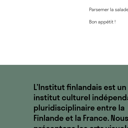
Parsemer la salade
Bon appétit !
L’Institut finlandais est un
institut culturel indépend
pluridisciplinaire entre la
Finlande et la France. Nou