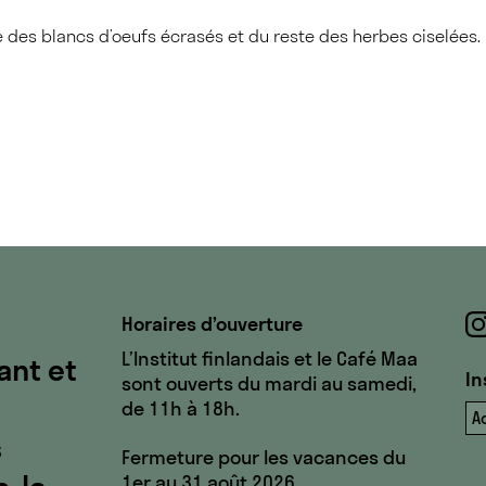
 des blancs d’oeufs écrasés et du reste des herbes ciselées.
Horaires d’ouverture
L’Institut finlandais et le Café Maa
ant et
In
sont ouverts du mardi au samedi,
de 11h à 18h.
Ad
s
Fermeture pour les vacances du
1er au 31 août 2026.