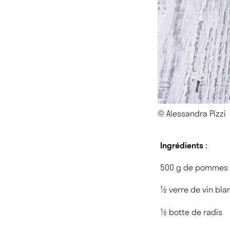
© Alessandra Pizzi
Ingrédients :
500 g de pommes d
½ verre de vin bla
½ botte de radis