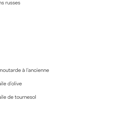
ns russes
 moutarde à l’ancienne
ile d’olive
uile de tournesol