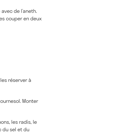
 avec de l’aneth.
, les couper en deux
 les réserver à
 tournesol. Monter
ns, les radis, le
c du sel et du