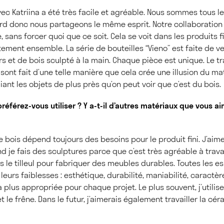
vec Katriina a été très facile et agréable. Nous sommes tous l
ord donc nous partageons le même esprit. Notre collaboration
sans forcer quoi que ce soit. Cela se voit dans les produits fi
tement ensemble. La série de bouteilles “Vieno” est faite de ve
s et de bois sculpté à la main. Chaque pièce est unique. Le tra
 sont fait d’une telle manière que cela crée une illusion du mat
ant les objets de plus près qu’on peut voir que c’est du bois.
référez-vous utiliser ? Y a-t-il d’autres matériaux que vous a
 bois dépend toujours des besoins pour le produit fini. J’aime
nd je fais des sculptures parce que c’est très agréable à travai
ais le tilleul pour fabriquer des meubles durables. Toutes les 
 leurs faiblesses : esthétique, durabilité, maniabilité, caractèr
la plus appropriée pour chaque projet. Le plus souvent, j’utilise 
 et le frêne. Dans le futur, j’aimerais également travailler la cé