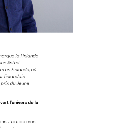
 marque la Finlande
vec Antrei
ars en Finlande, où
ut finlandais
 prix du Jeune
rt l’univers de la
ins. J’ai aidé mon