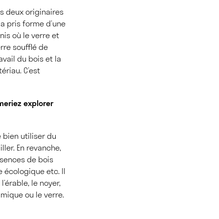
es deux originaires
 a pris forme d’une
nis où le verre et
rre soufflé de
vail du bois et la
ériau. C’est
imeriez explorer
 bien utiliser du
ller. En revanche,
essences de bois
e écologique etc. Il
l’érable, le noyer,
ramique ou le verre.