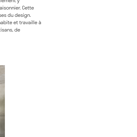
alement y
aisonnier. Cette
ases du design.
abite et travaille à
tisans, de