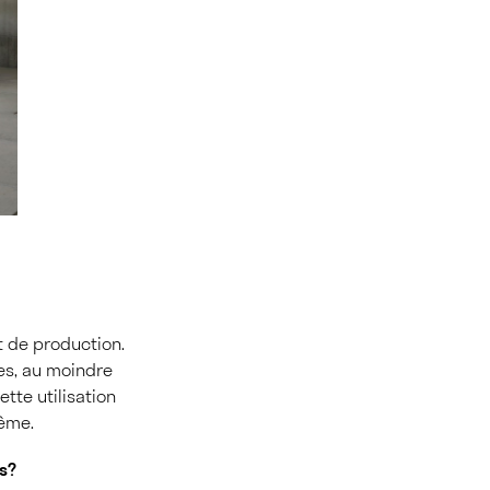
t de production.
ues, au moindre
ette utilisation
même.
is?