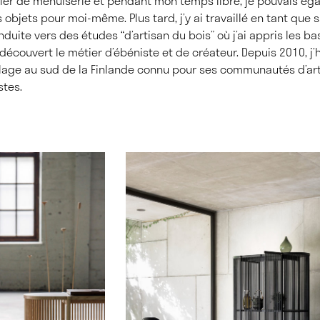
ier de menuiserie et pendant mon temps libre, je pouvais ég
 objets pour moi-même. Plus tard, j’y ai travaillé en tant que s
duite vers des études “d’artisan du bois” où j’ai appris les b
découvert le métier d’ébéniste et de créateur. Depuis 2010, j’h
village au sud de la Finlande connu pour ses communautés d’ar
stes.