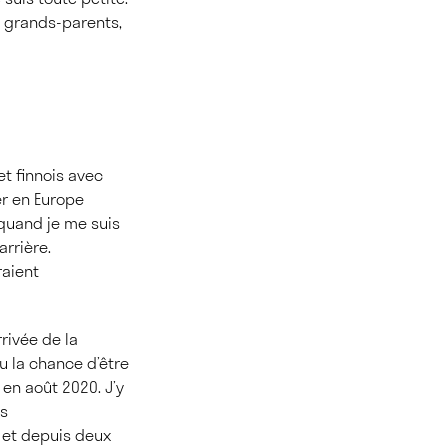
s grands-parents,
et finnois avec
ler en Europe
 quand je me suis
arrière.
raient
rrivée de la
u la chance d’être
en août 2020. J’y
es
, et depuis deux