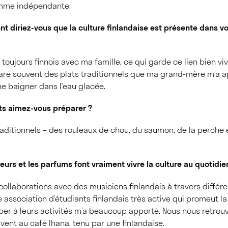
comme indépendante.
t diriez-vous que la culture finlandaise est présente dans vo
 toujours finnois avec ma famille, ce qui garde ce lien bien viv
pare souvent des plats traditionnels que ma grand-mère m’a app
me baigner dans l’eau glacée.
ts aimez-vous préparer ?
raditionnels – des rouleaux de chou, du saumon, de la perche e
urs et les parfums font vraiment vivre la culture au quotidien
ollaborations avec des musiciens finlandais à travers différent
e association d’étudiants finlandais très active qui promeut la
ciper à leurs activités m’a beaucoup apporté. Nous nous retrou
vent au café Ihana, tenu par une finlandaise.