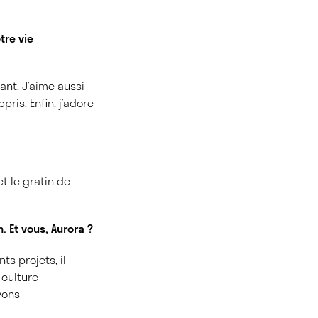
tre vie
ant. J’aime aussi
ris. Enfin, j’adore
t le gratin de
. Et vous, Aurora ?
s projets, il
 culture
vons