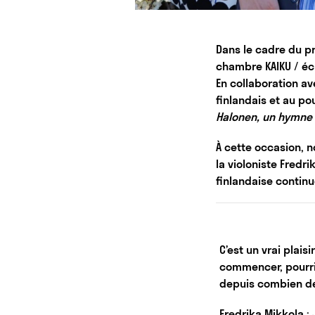
Dans le cadre du
chambre KAIKU / éc
En collaboration a
finlandais et au po
Halonen, un hymne 
À cette occasion, 
la violoniste Fredri
finlandaise continu
C’est un vrai plais
commencer, pourrie
depuis combien de
Fredrika Mikkola :
J