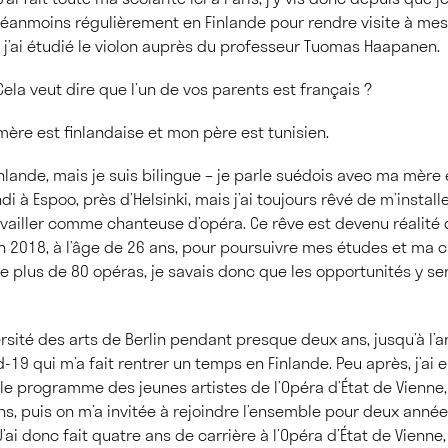
néanmoins régulièrement en Finlande pour rendre visite à me
 j’ai étudié le violon auprès du professeur Tuomas Haapanen.
ela veut dire que l’un de vos parents est français ?
mère est finlandaise et mon père est tunisien.
inlande, mais je suis bilingue – je parle suédois avec ma mère 
di à Espoo, près d’Helsinki, mais j’ai toujours rêvé de m’instal
availler comme chanteuse d’opéra. Ce rêve est devenu réalité
en 2018, à l’âge de 26 ans, pour poursuivre mes études et ma c
 plus de 80 opéras, je savais donc que les opportunités y se
versité des arts de Berlin pendant presque deux ans, jusqu’à l’a
19 qui m’a fait rentrer un temps en Finlande. Peu après, j’ai e
le programme des jeunes artistes de l’Opéra d’État de Vienne, 
ns, puis on m’a invitée à rejoindre l’ensemble pour deux anné
’ai donc fait quatre ans de carrière à l’Opéra d’État de Vienne