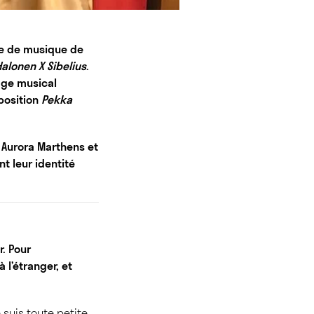
rie de musique de
Halonen X Sibelius
.
age musical
xposition
Pekka
 Aurora Marthens et
nt leur identité
r. Pour
l’étranger, et
e suis toute petite.