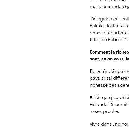
mes camarades qui
J’ai également co
Hakola, Jouko Tötte
dans le répertoire
tels que Gabriel Ya
Comment la richess
sont, selon vous, l
F :
Je n’y vois pas 
pays aussi différen
richesse des scène
A :
Ce que j’apprécie
Finlande. Ce serait
assez proche.
Vivre dans une nou