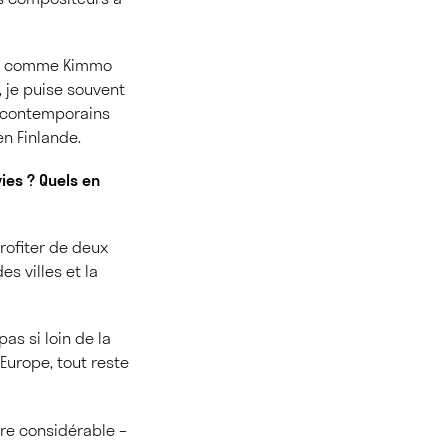
ins comme Kimmo
e, je puise souvent
s contemporains
en Finlande.
ies ? Quels en
rofiter de deux
es villes et la
pas si loin de la
 Europe, tout reste
ère considérable –