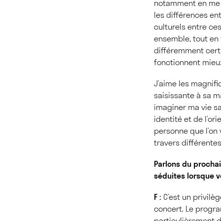
notamment en me fa
les différences ent
culturels entre ce
ensemble, tout en 
différemment certa
fonctionnent mieu
J’aime les magnifi
saisissante à sa 
imaginer ma vie san
identité et de l’or
personne que l’on 
travers différentes
Parlons du prochai
séduites lorsque v
F :
C’est un privilè
concert. Le progra
particulièrement d