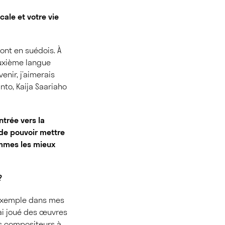
cale et votre vie
ont en suédois. À
deuxième langue
enir, j’aimerais
nto, Kaija Saariaho
ntrée vers la
 de pouvoir mettre
ommes les mieux
?
 exemple dans mes
ai joué des œuvres
ces compositeurs à