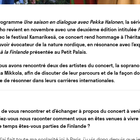
 programme
Une saison en dialogue avec Pekka Halonen
, la sé
ho revient en novembre avec une deuxième édition intitulée
vec le festival Kamarikesä, ce concert rend hommage à l’hérit
uvoir évocateur de la nature nordique, en résonance avec l’e
à la Finlande
présentée au Petit Palais.
nous avons rencontré deux des artistes du concert, la soprano
ka Mikkola, afin de discuter de leur parcours et de la façon do
e de résonner dans leurs carrières internationales.
ir de vous rencontrer et d’échanger à propos du concert à veni
z-vous nous raconter comment vous en êtes venues à vivre à 
 temps êtes-vous parties de Finlande ?
’ai fait toute ma scolarité ici à Paris, j’y vis donc depuis que j