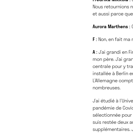
Nous retournions 
et aussi parce que
Aurora Marthens :
C
F :
Non, en fait ma 
A :
J’ai grandi en F
mon père. J’ai gran
centrale pour y tr
installée à Berlin 
L’Allemagne compte
nombreuses.
J’ai étudié à l’Uni
pandémie de Covid-
sélectionnée pour 
suis restée deux a
supplémentaires. J