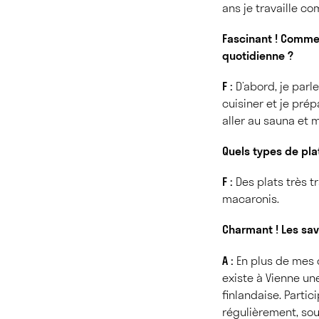
ans je travaille 
Fascinant ! Commen
quotidienne ?
F :
D’abord, je parle
cuisiner et je pré
aller au sauna et 
Quels types de pla
F :
Des plats très t
macaronis.
Charmant ! Les save
A :
En plus de mes c
existe à Vienne un
finlandaise. Parti
régulièrement, sou