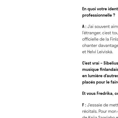
En quoi votre ident
professionnelle ?
A :
J’ai souvent aim
l’étranger, c’est 
officielle de la Fi
chanter davantage 
et Helvi Leiviskä.
C’est vrai – Sibel
musique finlandais
en lumière d’autre
placés pour le fair
Et vous Fredrika, 
F :
J’essaie de met
récitals. Pour mon
de Kaija Saariaho e