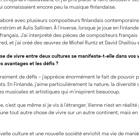
 connaissaient encore peu la musique finlandaise.
llaboré avec plusieurs compositeurs finlandais contempora
rström et Aulis Sallinen. À l’inverse, lorsque je joue en Finland
 français. J’ai interprété des pièces de compositeurs françai
red, et j’ai créé des œuvres de Michel Runtz et David Chaillou 
e de vivre entre deux cultures se manifeste-t-elle dans vos v
es avantages et les défis ?
vraiment de défis – j’apprécie énormément le fait de pouvoir p
ts. En Finlande, j’aime particulièrement la nature, la diversité d
s musicales et artistiques qui m’inspirent beaucoup.
, c’est que même si je vis à l’étranger, Vienne n’est en réalité 
 une tout autre chose de vivre sur un autre continent, mais en
velle culture et une nouvelle société enrichit ma vie de mani