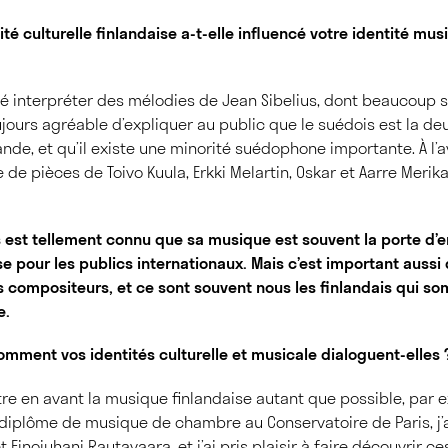
ité culturelle finlandaise a-t-elle influencé votre identité musi
é interpréter des mélodies de Jean Sibelius, dont beaucoup s
toujours agréable d’expliquer au public que le suédois est la 
nlande, et qu’il existe une minorité suédophone importante. À l’av
de pièces de Toivo Kuula, Erkki Melartin, Oskar et Aarre Merika
ius est tellement connu que sa musique est souvent la porte d’e
e pour les publics internationaux. Mais c’est important aussi
s compositeurs, et ce sont souvent nous les finlandais qui s
e.
comment vos identités culturelle et musicale dialoguent-elles 
tre en avant la musique finlandaise autant que possible, par
 diplôme de musique de chambre au Conservatoire de Paris, j’
t Einojuhani Rautavaara, et j’ai pris plaisir à faire découvrir 