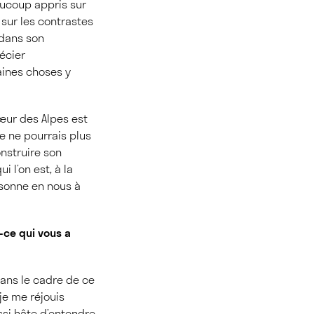
aucoup appris sur
 sur les contrastes
 dans son
écier
aines choses y
cœur des Alpes est
Je ne pourrais plus
onstruire son
 l’on est, à la
ésonne en nous à
t-ce qui vous a
dans le cadre de ce
je me réjouis
ussi hâte d’entendre