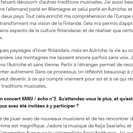
isant découvrir d’autres traditions musicales. J’ai aussi be
re l’allemand parlé en Allemagne et celui parlé en Autriche, et
s deux pays. Tout cela enrichit ma compréhension de l’Europe
transformant ma vision de la Finlande. Cela m’a permis d’appr
ins aspects de la culture finlandaise, et de réaliser que cert
x.
ques paysages d’hiver finlandais, mais en Autriche, la vie au 
manière. Les montagnes me laissent encore parfois sans
voix
. 
s l’Autriche et sans Vienne. Partir à l’étranger permet de rec
ienter autrement. Dans ce processus, on réfléchit beaucoup à qui
veut devenir, à ce qui compte vraiment pour soi et à ce qui r
 traditions musicales.
n concert KAIKU / écho n°2. Qu’attendez-vous le plus, et qu’es
ous avez été invitées à y participer ?
ge de jouer avec de nouveaux musiciens et de les rencontrer 
mme est magnifique. J’adore la musique de Kaija Saariaho, et 
’interpréter
Aure
avec le violoncelliste Anssi Karttunen. J’ai a