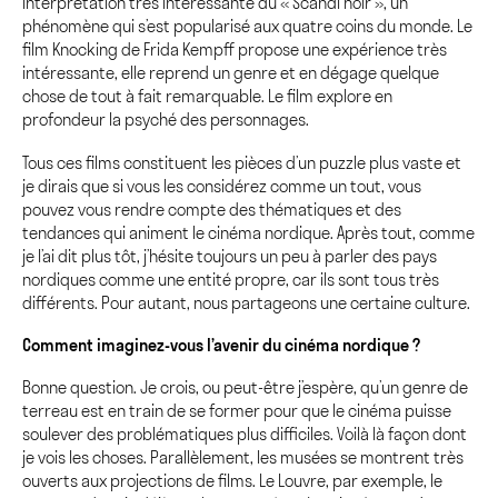
interprétation très intéressante du « Scandi noir », un
phénomène qui s’est popularisé aux quatre coins du monde. Le
film Knocking de Frida Kempff propose une expérience très
intéressante, elle reprend un genre et en dégage quelque
chose de tout à fait remarquable. Le film explore en
profondeur la psyché des personnages.
Tous ces films constituent les pièces d’un puzzle plus vaste et
je dirais que si vous les considérez comme un tout, vous
pouvez vous rendre compte des thématiques et des
tendances qui animent le cinéma nordique. Après tout, comme
je l’ai dit plus tôt, j’hésite toujours un peu à parler des pays
nordiques comme une entité propre, car ils sont tous très
différents. Pour autant, nous partageons une certaine culture.
Comment imaginez-vous l’avenir du cinéma nordique ?
Bonne question. Je crois, ou peut-être j’espère, qu’un genre de
terreau est en train de se former pour que le cinéma puisse
soulever des problématiques plus difficiles. Voilà là façon dont
je vois les choses. Parallèlement, les musées se montrent très
ouverts aux projections de films. Le Louvre, par exemple, le