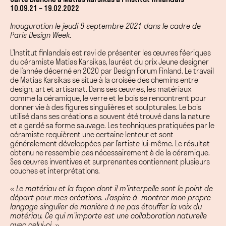
10.09.21 – 19.02.2022
Inauguration le jeudi 9 septembre 2021 dans le cadre de
Paris Design Week.
L’Institut finlandais est ravi de présenter les œuvres féeriques
du céramiste Matias Karsikas, lauréat du prix Jeune designer
de l’année décerné en 2020 par Design Forum Finland. Le travail
de Matias Karsikas se situe à la croisée des chemins entre
design, art et artisanat. Dans ses œuvres, les matériaux
comme la céramique, le verre et le bois se rencontrent pour
donner vie à des figures singulières et sculpturales. Le bois
utilisé dans ses créations a souvent été trouvé dans la nature
et a gardé sa forme sauvage. Les techniques pratiquées par le
céramiste requièrent une certaine lenteur et sont
généralement développées par l’artiste lui-même. Le résultat
obtenu ne ressemble pas nécessairement à de la céramique.
Ses œuvres inventives et surprenantes contiennent plusieurs
couches et interprétations.
« Le matériau et la façon dont il m’interpelle sont le point de
départ pour mes créations. J’aspire à montrer mon propre
langage singulier de manière à ne pas étouffer la voix du
matériau. Ce qui m’importe est une collaboration naturelle
avec celui-ci. »