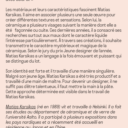
Les matériaux et leurs caractéristiques fascinent Matias
Karsikas. Il aime en associer plusieurs une seule œuvre pour
créer différentes textures et sensations. Selon lui, la
céramique a plusieurs visages suivant la manière dont elle a
été façonnée ou cuite. Ces dernières années, il a consacré ses
recherches surtout aux maux dont le caractère liquide
l’intéresse particulièrement. À travers ses créations, il souhaite
transmettre le caractère mystérieux et magique de la
céramique. Selon le jury du prix Jeune designer de l’année,
Matias Karsikas a un langage à la fois émouvant et puissant qui
se distingue du lot.
Son identité est forte et il travaille d’une manière singulière.
Malgré son jeune âge, Matias Karsikas a été très productif et a
travaillé d’une main de maître. Pour devenir un designer, il ne
suffit pas d’être talentueux, il faut mettre la main à la pâte.
Cette approche déterminée est visible dans le travail de
Matias Karsikas.
Matias Karsikas
(né en 1989) vit et travaille à Helsinki.
Il a fait
ses études au département de céramique et de verre de
l’université Aalto
. Il a participé à plusieurs expositions dans
les pays nordiques et a récemment été accueilli en
résidence au Japon et en Chine.