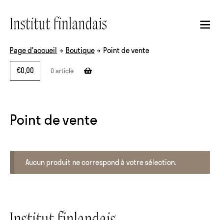
Aller à la navigation
Aller au contenu
Page d'accueil
→
Boutique
→
Point de vente
€
0,00
0 article
Point de vente
Aucun produit ne correspond à votre sélection.